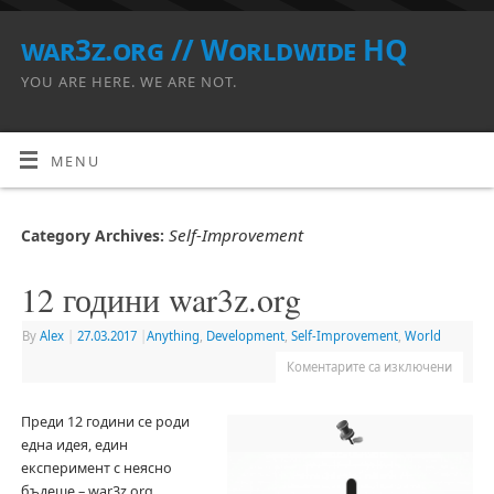
war3z.org // Worldwide HQ
YOU ARE HERE. WE ARE NOT.
MENU
Self-Improvement
Category Archives:
12 години war3z.org
By
Alex
|
27.03.2017
|
Anything
,
Development
,
Self-Improvement
,
World
Коментарите са изключени
Преди 12 години се роди
една идея, един
експеримент с неясно
бъдеще – war3z.org