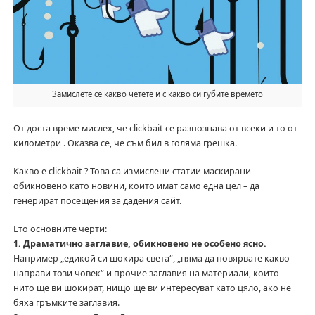
Замислете се какво четете и с какво си губите времето
От доста време мислех, че clickbait се разпознава от всеки и то от
километри . Оказва се, че съм бил в голяма грешка.
Какво е clickbait ? Това са измислени статии маскирани
обикновено като новини, които имат само една цел – да
генерират посещения за дадения сайт.
Ето основните черти:
1. Драматично заглавие, обикновено не особено ясно.
Например „едикой си шокира света“, „няма да повярвате какво
направи този човек“ и прочие заглавия на материали, които
нито ще ви шокират, нищо ще ви интересуват като цяло, ако не
бяха гръмките заглавия.