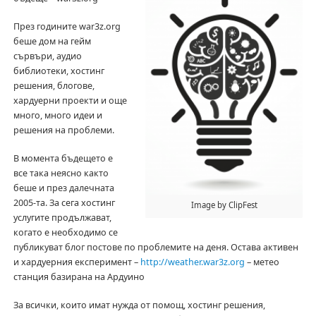
През годините war3z.org
беше дом на гейм
сървъри, аудио
библиотеки, хостинг
решения, блогове,
хардуерни проекти и още
много, много идеи и
решения на проблеми.
В момента бъдещето е
все така неясно както
беше и през далечната
2005-та. За сега хостинг
Image by ClipFest
услугите продължават,
когато е необходимо се
публикуват блог постове по проблемите на деня. Остава активен
и хардуерния експеримент –
http://weather.war3z.org
– метео
станция базирана на Ардуино
За всички, които имат нужда от помощ, хостинг решения,