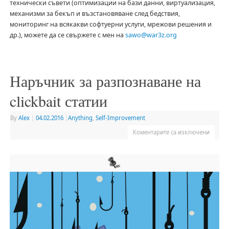
технически съвети (оптимизации на бази данни, виртуализация,
механизми за бекъп и възстановяване след бедствия,
мониторинг на всякакви софтуерни услуги, мрежови решения и
др.), можете да се свържете с мен на
sawo@war3z.org
Наръчник за разпознаване на
clickbait статии
By
Alex
|
04.02.2016
|
Anything
,
Self-Improvement
Коментарите са изключени