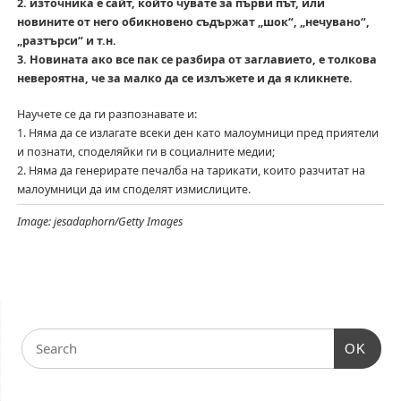
2. източника е сайт, който чувате за първи път, или
новините от него обикновено съдържат „шок“, „нечувано“,
„разтърси“ и т.н.
3. Новината ако все пак се разбира от заглавието, е толкова
невероятна, че за малко да се излъжете и да я кликнете.
Научете се да ги разпознавате и:
1. Няма да се излагате всеки ден като малоумници пред приятели
и познати, споделяйки ги в социалните медии;
2. Няма да генерирате печалба на тарикати, които разчитат на
малоумници да им споделят измислиците.
Image: jesadaphorn/Getty Images
OK