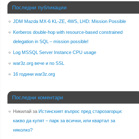
Последни публикации
JDM Mazda MX-6 KL-ZE, 4WS, LHD: Mission Possible
Kerberos double-hop with resource-based constrained
delegation in SQL – mission possible!
Log MSSQL Server Instance CPU usage
war3z.org вече и по SSL
16 години war3z.org
Последни коментари
Никилай
за
Истинският въпрос пред старозагорци:
какво да купят – парк за всички, или квартал за
няколко?